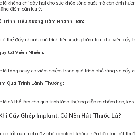
c lá không chỉ gây hại cho sức khỏe tổng quát mà còn ảnh hưởn
hững điểm cần lưu ý:
 Trình Tiêu Xương Hàm Nhanh Hơn:
 có thể đẩy nhanh quá trình tiêu xương hàm, làm cho việc cấy t
uy Cơ Viêm Nhiễm:
c lá tăng nguy cơ viêm nhiễm trong quá trình nhổ răng và cấy gh
m Quá Trình Lành Thương:
 lá có thể làm cho quá trình lành thương diễn ra chậm hơn, kéo d
 Khi Cấy Ghép Implant, Có Nên Hút Thuốc Lá?
oàn tất quá trình cấy ghép implant, không nên tiếp tục hút thuốc