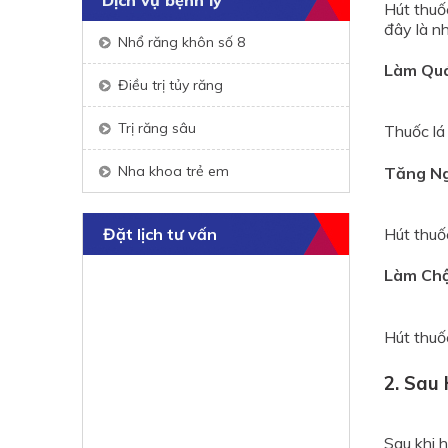
Dịch vụ bệnh lý
Hút thuố
đây là n
Nhổ răng khôn số 8
Làm Quá
Điều trị tủy răng
Trị răng sâu
Thuốc lá
Nha khoa trẻ em
Tăng Ng
Hút thuố
Đặt lịch tư vấn
Làm Chậ
Hút thuốc
2. Sau
Sau khi h