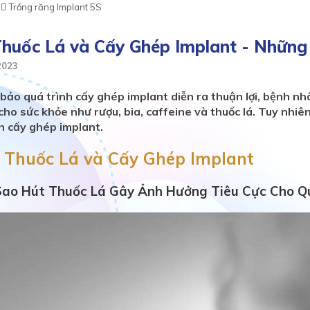
Trồng răng Implant 5S
Thuốc Lá và Cấy Ghép Implant - Nhữn
2023
ảo quá trình cấy ghép implant diễn ra thuận lợi, bệnh nhâ
cho sức khỏe như rượu, bia, caffeine và thuốc lá. Tuy nhiê
h cấy ghép implant.
t Thuốc Lá và Cấy Ghép Implant
 Sao Hút Thuốc Lá Gây Ảnh Hưởng Tiêu Cực Cho Q