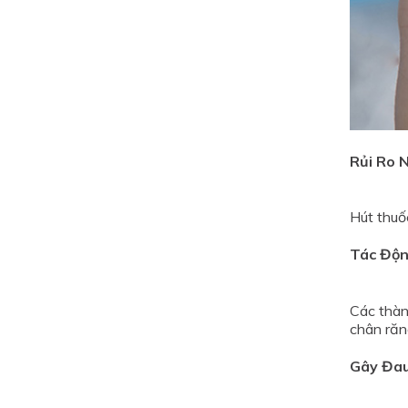
Rủi Ro 
Hút thuốc
Tác Độn
Các thàn
chân răn
Gây Đau