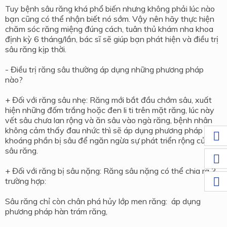
Tuy bệnh sâu răng khá phổ biến nhưng không phải lúc nào
bạn cũng có thể nhận biết nó sớm. Vậy nên hãy thực hiện
chăm sóc răng miệng đúng cách, tuân thủ khám nha khoa
định kỳ 6 tháng/lần, bác sĩ sẽ giúp bạn phát hiện và điều trị
sâu răng kịp thời.
- Điều trị răng sâu thường áp dụng những phương pháp
nào?
+ Đối với răng sâu nhẹ: Răng mới bắt đầu chớm sâu, xuất
hiện những đốm trắng hoặc đen li ti trên mặt răng, lúc này
vết sâu chưa lan rộng và ăn sâu vào ngà răng, bệnh nhân
không cảm thấy đau nhức thì sẽ áp dụng phương pháp tái
khoáng phần bị sâu để ngăn ngừa sự phát triển rộng của
sâu răng.
+ Đối với răng bị sâu nặng: Răng sâu nặng có thể chia ra 3
trường hợp:
Sâu răng chỉ còn chân phá hủy lớp men răng: áp dụng
phương pháp hàn trám răng,