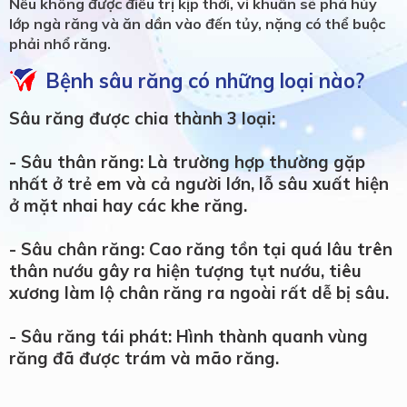
Nếu không được điều trị kịp thời, vi khuẩn sẽ phá hủy
lớp ngà răng và ăn dần vào đến tủy, nặng có thể buộc
phải nhổ răng.
Bệnh sâu răng có những loại nào?
Sâu răng được chia thành 3 loại:
- Sâu thân răng: Là trường hợp thường gặp
nhất ở trẻ em và cả người lớn, lỗ sâu xuất hiện
ở mặt nhai hay các khe răng.
- Sâu chân răng: Cao răng tồn tại quá lâu trên
thân nướu gây ra hiện tượng tụt nướu, tiêu
xương làm lộ chân răng ra ngoài rất dễ bị sâu.
- Sâu răng tái phát: Hình thành quanh vùng
răng đã được trám và mão răng.