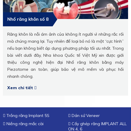
Nhổ răng khôn số 8
Răng khôn là nỗi ám ảnh của không ít người vì những rắc rối
mà chúng mang lại. Tuy nhiên để loại bỏ nó là một “cực hình”
nếu bạn không biết áp dụng phương pháp tối ưu nhất. Trong
bài viết dưới đây, Nha khoa Quốc tế Việt Mỹ xin được giới
thiệu công nghệ hiện đại Nhổ răng khôn bằng máy
Piezotome an toàn, giúp bảo vệ mô mềm và phục hồi
nhanh chóng.
Xem chi tiết
Trồng răng Implant 5S
Dán sứ Veneer
Niềng răng mắc cài
Cấy ghép răng IMPLANT ALL
ON 4, 6